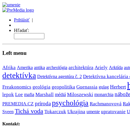
Prihlásiť
|
Môj profil
Hľadať:
Left menu
Afrika
antika
architektúra
Ariely
Amerika
archeológia
Arktída
aut
detektívka
Detektívna kancelária 
Detektívna agentúra č. 2
Herbert
Freakonomics
geológia
geopolitika
Guenassia
gulag
nábože
lepok
Loe
Marshall
Miloszewski
monarchia
mafia
médiá
psychológia
príroda
PREMEDIA.CZ
Rachmanovová
Ra
Tichá voda
Sveen
Tokarczuk
Ukrajina
upratovanie
U
umenie
Kontakt: