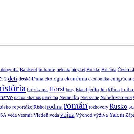
Bakkeid
behanie
Českos
obiografia
beletria
bicykel
Brekke
Británia
deti
ekonómia
Duna
č. 2
ekológia
emigrácia
detské
ekonomika
história
Horst
jedlo
kniha
holokaust
klíma
hory
Island
Juh
nstvo
Nobelova cena
Nemecko
nacionalizmus
nemčina
Nietzsche
román
Rusko
rodina
sc
kúsko
reportáže
rozhovory
Rishoi
vojna
Yalom
SA
vesmír
Viedeň
Východ
výživa
veda
voda
Záp