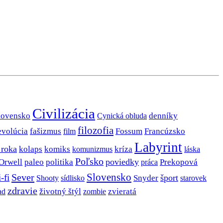
Civilizácia
lovensko
denníky
Cynická obluda
filozofia
evolúcia
fašizmus
Fossum
Francúzsko
film
Labyrint
 roka
kolaps
komiks
kríza
komunizmus
láska
Poľsko
poviedky
Orwell
paleo
politika
Prekopová
práca
Slovensko
Sever
i-fi
šport
Snyder
Shooty
sídlisko
starovek
zdravie
životný štýl
zombie
zvieratá
ad