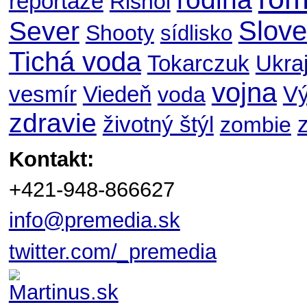
reportáže
Rishoi
Slov
Sever
Shooty
sídlisko
Tichá voda
Ukraj
Tokarczuk
vojna
V
vesmír
Viedeň
voda
zdravie
životný štýl
zombie
Kontakt:
+421-948-866627
info@premedia.sk
twitter.com/_premedia