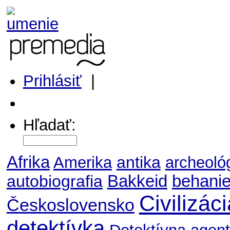
Prihlásiť
|
Môj profil
Hľadať:
Afrika
antika
Amerika
archeoló
autobiografia
Bakkeid
behani
Civilizác
Československo
detektívka