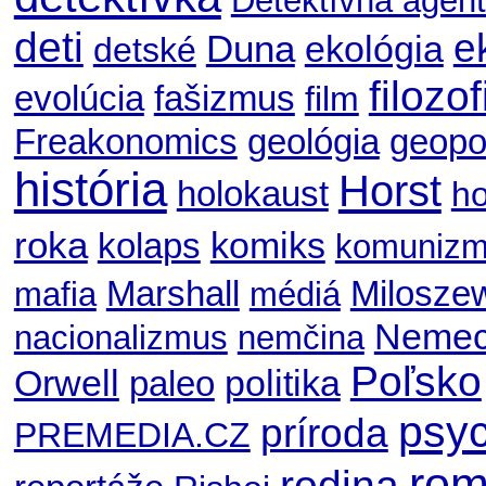
Detektívna agent
deti
e
Duna
ekológia
detské
filozof
evolúcia
fašizmus
film
geológia
geopol
Freakonomics
história
Horst
holokaust
ho
roka
komiks
kolaps
komuniz
Marshall
Milosze
mafia
médiá
Nemec
nacionalizmus
nemčina
Poľsko
Orwell
politika
paleo
psyc
príroda
PREMEDIA.CZ
ro
rodina