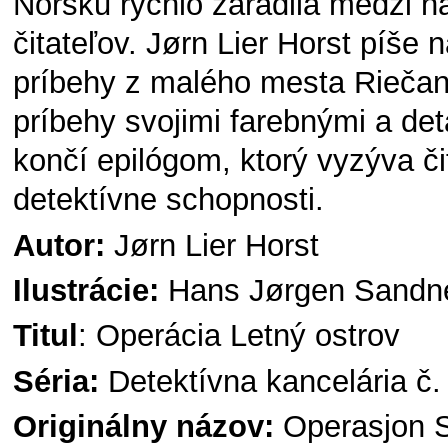
Nórsku rýchlo zaradila medzi n
čitateľov. Jørn Lier Horst píše 
príbehy z malého mesta Rieča
príbehy svojimi farebnými a det
končí epilógom, ktorý vyzýva či
detektívne schopnosti.
Autor:
Jørn Lier Horst
Ilustrácie:
Hans Jørgen Sandn
Titul
: Operácia Letný ostrov
Séria:
Detektívna kancelária č.
Originálny názov:
Operasjon