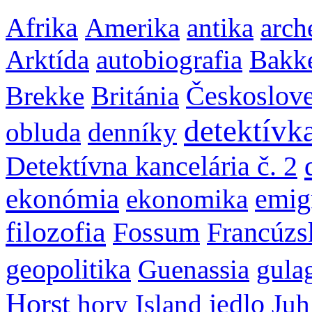
Afrika
Amerika
antika
arch
Arktída
autobiografia
Bakk
Brekke
Británia
Českoslov
detektívk
obluda
denníky
Detektívna kancelária č. 2
ekonómia
ekonomika
emig
filozofia
Fossum
Francúzs
geopolitika
Guenassia
gula
Horst
hory
Island
jedlo
Juh