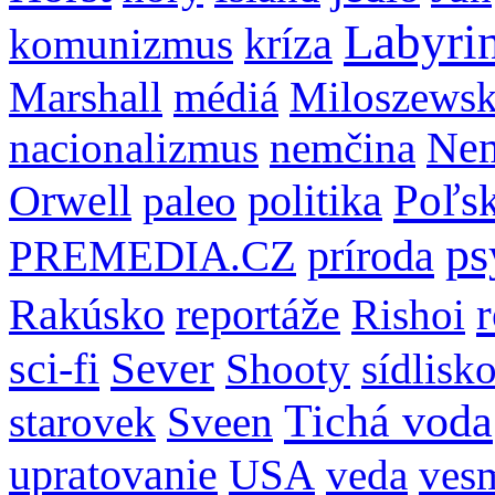
Labyri
komunizmus
kríza
Marshall
médiá
Miloszewsk
nacionalizmus
nemčina
Ne
Poľs
Orwell
paleo
politika
ps
príroda
PREMEDIA.CZ
Rakúsko
reportáže
Rishoi
Sever
sci-fi
Shooty
sídlisk
Tichá voda
starovek
Sveen
upratovanie
USA
veda
ves