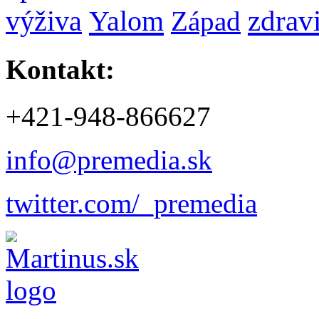
zdrav
Yalom
výživa
Západ
Kontakt:
+421-948-866627
info@premedia.sk
twitter.com/_premedia