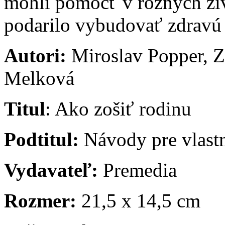
mohli pomôcť v rôznych živ
podarilo vybudovať zdravú 
Autori:
Miroslav Popper, 
Melková
Titul
: Ako zošiť rodinu
Podtitul:
Návody pre vlastn
Vydavateľ:
Premedia
Rozmer:
21,5 x 14,5 cm