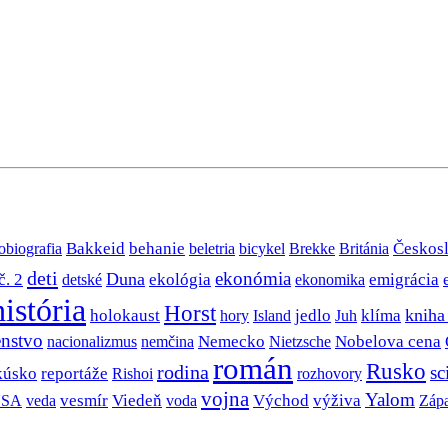
Bakkeid
behanie
Českos
obiografia
beletria
bicykel
Brekke
Británia
deti
ekonómia
Duna
č. 2
ekológia
emigrácia
detské
ekonomika
história
Horst
jedlo
kniha
holokaust
klíma
hory
Island
Juh
nstvo
Nobelova cena
Nemecko
nacionalizmus
nemčina
Nietzsche
román
Rusko
rodina
sc
kúsko
reportáže
rozhovory
Rishoi
vojna
Yalom
SA
vesmír
Viedeň
Východ
výživa
veda
voda
Záp