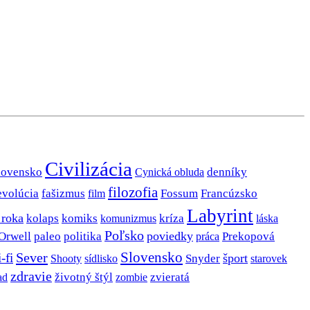
Civilizácia
lovensko
denníky
Cynická obluda
filozofia
evolúcia
fašizmus
Fossum
Francúzsko
film
Labyrint
 roka
kolaps
komiks
kríza
komunizmus
láska
Poľsko
poviedky
Orwell
paleo
politika
Prekopová
práca
Slovensko
Sever
i-fi
šport
Snyder
Shooty
sídlisko
starovek
zdravie
životný štýl
zombie
zvieratá
ad