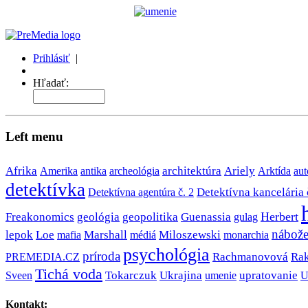
Prihlásiť
|
Môj profil
Hľadať:
Left menu
Afrika
antika
architektúra
Ariely
Amerika
archeológia
Arktída
aut
detektívka
Detektívna kancelária 
Detektívna agentúra č. 2
Herbert
Freakonomics
geológia
geopolitika
Guenassia
gulag
nábože
lepok
Loe
Marshall
Miloszewski
monarchia
mafia
médiá
psychológia
príroda
PREMEDIA.CZ
Rachmanovová
Ra
Tichá voda
Sveen
Tokarczuk
Ukrajina
upratovanie
U
umenie
Kontakt: