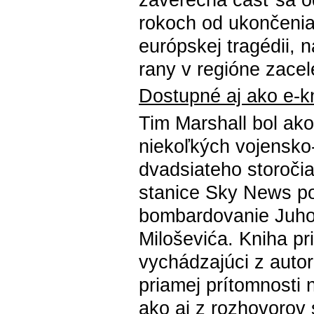
rokoch od ukončenia
európskej tragédii, 
rany v regióne zacel
Dostupné aj ako e-k
Tim Marshall bol a
niekoľkých vojensko-
dvadsiateho storočia
stanice Sky News po
bombardovanie Juho
Miloševića. Kniha pr
vychádzajúci z auto
priamej prítomnosti 
ako aj z rozhovorov s