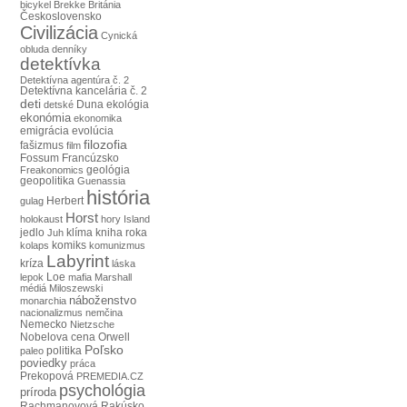
bicykel
Brekke
Británia
Československo
Civilizácia
Cynická
obluda
denníky
detektívka
Detektívna agentúra č. 2
Detektívna kancelária č. 2
deti
Duna
ekológia
detské
ekonómia
ekonomika
emigrácia
evolúcia
filozofia
fašizmus
film
Francúzsko
Fossum
Freakonomics
geológia
geopolitika
Guenassia
história
Herbert
gulag
Horst
holokaust
hory
Island
jedlo
klíma
kniha roka
Juh
komiks
kolaps
komunizmus
Labyrint
kríza
láska
lepok
Loe
mafia
Marshall
médiá
Miloszewski
náboženstvo
monarchia
nacionalizmus
nemčina
Nemecko
Nietzsche
Nobelova cena
Orwell
Poľsko
politika
paleo
poviedky
práca
Prekopová
PREMEDIA.CZ
psychológia
príroda
Rachmanovová
Rakúsko