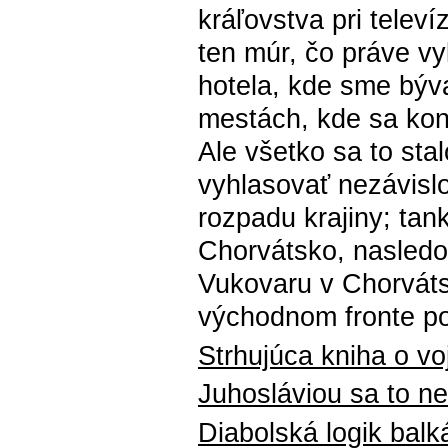
kráľovstva pri televí
ten múr, čo práve vyl
hotela, kde sme býva
mestách, kde sa kona
Ale všetko sa to stal
vyhlasovať nezávislo
rozpadu krajiny; tank
Chorvátsko, nasledo
Vukovaru v Chorváts
východnom fronte po
Strhujúca kniha o vo
Juhosláviou sa to ne
Diabolská logik balk