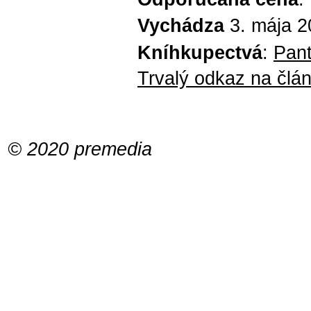
Vychádza
3. mája 2
Kníhkupectvá
:
Pant
Trvalý odkaz na člá
© 2020 premedia