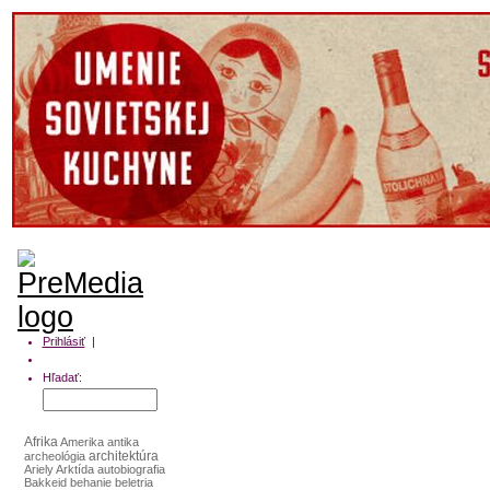
Prihlásiť
|
Môj profil
Hľadať:
Afrika
Amerika
antika
architektúra
archeológia
Ariely
Arktída
autobiografia
Bakkeid
behanie
beletria