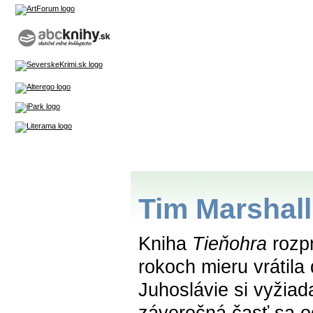
Tim Marshall
Kniha
Tieňohra
rozpr
rokoch mieru vrátil
Juhoslávie si vyžiada
záverečná časť sa o