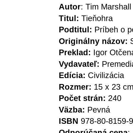
Autor
: Tim Marshall
Titul:
Tieňohra
Podtitul:
Príbeh o p
Originálny názov:
Preklad:
Igor Otčen
Vydavateľ:
Premedi
Edícia:
Civilizácia
Rozmer:
15 x 23 c
Počet strán:
240
Väzba:
Pevná
ISBN
978-80-8159-9
Odporúčaná cena
: