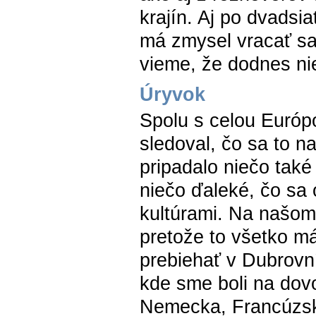
krajín. Aj po dvadsi
má zmysel vracať sa 
vieme, že dodnes ni
Úryvok
Spolu s celou Európ
sledoval, čo sa to n
pripadalo niečo tak
niečo ďaleké, čo sa 
kultúrami. Na našom
pretože to všetko m
prebiehať v Dubrovní
kde sme boli na dovo
Nemecka, Francúzsk