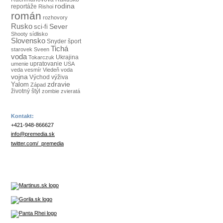
rodina
reportáže
Rishoi
román
rozhovory
Rusko
Sever
sci-fi
Shooty
sídlisko
Slovensko
Snyder
šport
Tichá
starovek
Sveen
voda
Tokarczuk
Ukrajina
umenie
upratovanie
USA
veda
vesmír
Viedeň
voda
vojna
Východ
výživa
Yalom
zdravie
Západ
životný štýl
zombie
zvieratá
Kontakt:
+421-948-866627
info@premedia.sk
twitter.com/_premedia