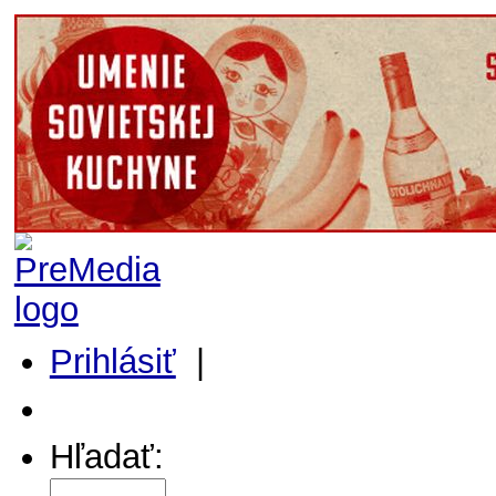
Prihlásiť
|
Môj profil
Hľadať: