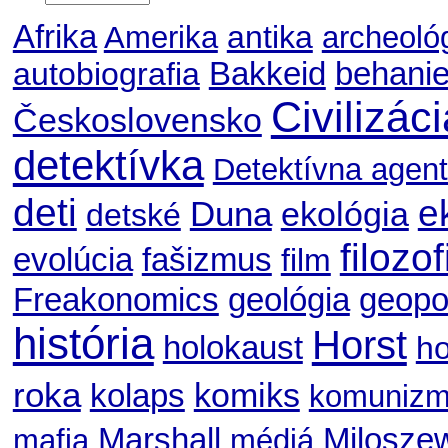
Afrika
antika
Amerika
archeoló
autobiografia
Bakkeid
behani
Civilizác
Československo
detektívka
Detektívna agent
deti
e
Duna
ekológia
detské
filozof
evolúcia
fašizmus
film
geológia
geopol
Freakonomics
história
Horst
holokaust
ho
roka
komiks
kolaps
komuniz
Marshall
Milosze
mafia
médiá