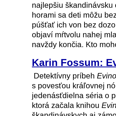
najlepšiu škandinávsku
horami sa deti môžu bez­
púšťať ich von bez dozo
objaví mŕtvolu nahej mla
navždy končia. Kto moho
Karin Fossum: E
Detektívny príbeh
Evino
s povesťou kráľovnej nó
jedenásťdielna séria o 
ktorá začala knihou
Evi
škandinávskych aj zámo