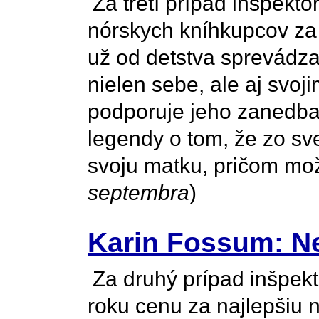
Za tretí prípad inšpekt
nórskych kníhkupcov za 
už od detstva sprevádza
nielen sebe, ale aj svo
podporuje jeho zanedban
legendy o tom, že zo sv
svoju matku, pričom mož
septembra
)
Karin Fossum: N
Za druhý prípad inšpekt
roku cenu za najlepšiu 