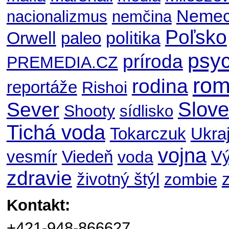
Nemec
nacionalizmus
nemčina
Poľsko
Orwell
politika
paleo
psyc
príroda
PREMEDIA.CZ
ro
rodina
reportáže
Rishoi
Slov
Sever
Shooty
sídlisko
Tichá voda
Ukraj
Tokarczuk
vojna
V
vesmír
Viedeň
voda
zdravie
životný štýl
zombie
Kontakt:
+421-948-866627