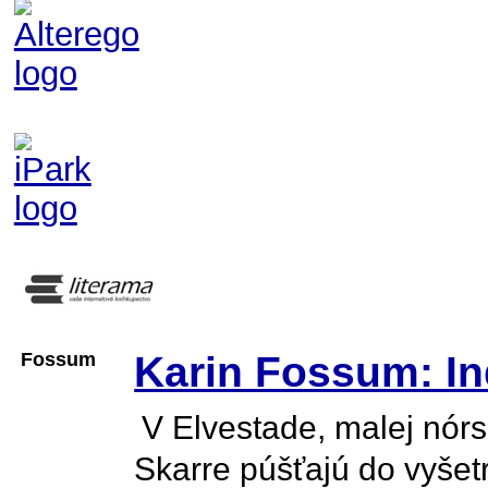
Fossum
Karin Fossum: In
V Elvestade, malej nór
Skarre púšťajú do vyšet