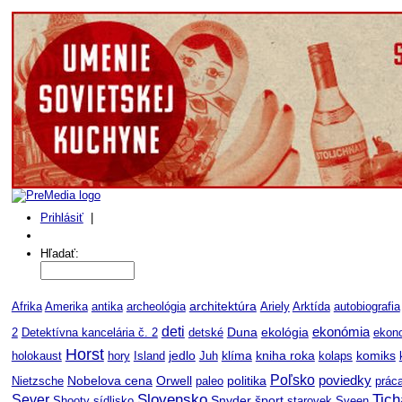
Prihlásiť
|
Môj profil
Hľadať:
Afrika
Amerika
antika
archeológia
architektúra
Ariely
Arktída
autobiografia
deti
ekonómia
Duna
ekológia
2
Detektívna kancelária č. 2
detské
ekon
Horst
jedlo
kniha roka
komiks
holokaust
hory
Island
Juh
klíma
kolaps
Poľsko
Nobelova cena
Orwell
politika
poviedky
Nietzsche
paleo
prác
Slovensko
Tich
Sever
šport
Shooty
sídlisko
Snyder
starovek
Sveen