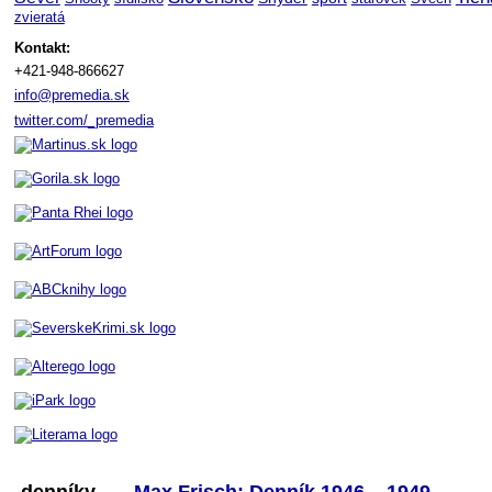
zvieratá
Kontakt:
+421-948-866627
info@premedia.sk
twitter.com/_premedia
denníky
Max Frisch: Denník 1946 – 1949