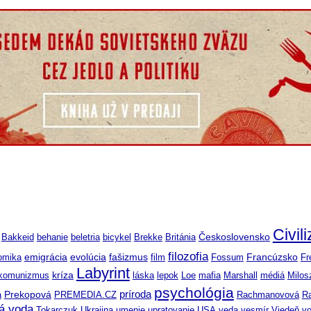
Civil
Československo
Bakkeid
behanie
beletria
bicykel
Brekke
Británia
filozofia
emigrácia
Francúzsko
omika
evolúcia
fašizmus
film
Fossum
Fr
Labyrint
komunizmus
kríza
láska
lepok
Loe
mafia
Marshall
médiá
Milos
psychológia
príroda
a
Prekopová
PREMEDIA.CZ
Rachmanovová
R
á voda
Tokarczuk
Ukrajina
umenie
upratovanie
USA
veda
vesmír
Viedeň
v