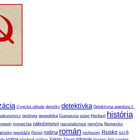
izácia
detektívka
Cynická obluda
denníky
Detektívna agentúra č.
história
Herbert
eakonomics
geológia
geopolitika
Guenassia
gulag
náboženstvo
Nemecko
zewski
monarchia
nacionalizmus
nemčina
román
Rusko
rodina
sci-fi
akúsko
reportáže
Rishoi
rozhovory
vojna
zdravie
výživa
Yalom
oda
Východ
Západ
životný štýl
zombie