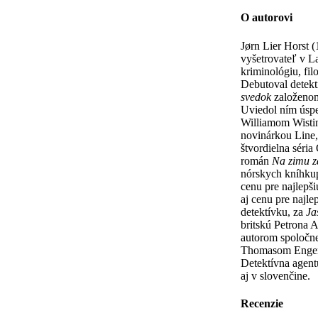
O autorovi
Jørn Lier Horst 
vyšetrovateľ v L
kriminológiu, fil
Debutoval dete
svedok
založeno
Uviedol ním úspe
Williamom Wisti
novinárkou Line, 
štvordielna séria
román
Na zimu z
nórskych kníhku
cenu pre najlepš
aj cenu pre najl
detektívku, za
Ja
britskú Petrona 
autorom spoločnej
Thomasom Engero
Detektívna agent
aj v slovenčine.
Recenzie