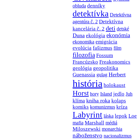
denníky
obluda
detektívka
Detektívna
Detektívna
agentúra č. 2
deti
kancelária č. 2
detské
ekonómia
Duna
ekológia
emigrácia
ekonomika
evolúcia
fašizmus
film
filozofia
Fossum
Francúzsko
Freakonomics
geológia
geopolitika
Herbert
Guenassia
gulag
história
holokaust
Horst
jedlo
hory
Island
Juh
kniha roka
klíma
kolaps
komiks
kríza
komunizmus
Labyrint
lepok
Loe
láska
Marshall
mafia
médiá
Miloszewski
monarchia
náboženstvo
nacionalizmus