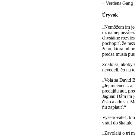
– Verdens Gang
Úryvok
„Nemôžem im je
už na nej nezálež
chystáme rozvies
pochopiť, že nez
ženu, ktorá mi b
predsa musia pust
Zdalo sa, akoby a
nevedeli, čo na t
„Volá sa David B
„Jej milenec... aj
predajňu áut, pr
Jaguar. Dám im 
číslo a adresu. 
ňu zaplatiť.“
Vyšetrovateľ, kto
vrátil do škatule.
„Zavolajú o tri m