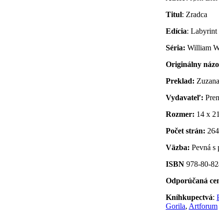
Titul
: Zradca
Edícia
: Labyrint
Séria:
William Wi
Originálny náz
Preklad:
Zuzana
Vydavateľ:
Prem
Rozmer:
14 x 2
Počet strán:
264
Väzba:
Pevná s 
ISBN
978-80-82
Odporúčaná ce
Kníhkupectvá
:
Gorila
,
Artforum