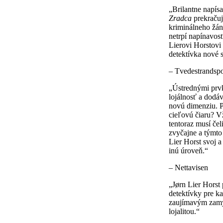
„Brilantne napís
Zradca
prekraču
kriminálneho žán
netrpí napínavos
Lierovi Horstovi
detektívka nové 
– Tvedestrandsp
„Ústrednými prvk
lojálnosť a dodá
novú dimenziu. 
cieľovú čiaru? V
tentoraz musí če
zvyčajne a týmt
Lier Horst svoj a
inú úroveň.“
– Nettavisen
„Jørn Lier Horst
detektívky pre ka
zaujímavým zamy
lojalitou.“