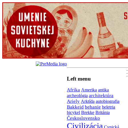
Left menu
Afrika
antika
Amerika
architektúra
archeológia
Ariely
Arktída
autobiografia
Bakkeid
behanie
beletria
bicykel
Brekke
Británia
Československo
Civilizácia
Cynická