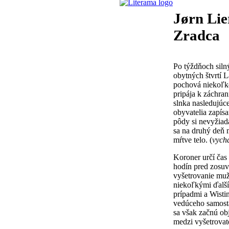
Jørn Lie
Zradca
Po týždňoch siln
obytných štvrtí 
pochová niekoľk
pripája k záchra
slnka nasledujúc
obyvatelia zapísa
pôdy si nevyžiad
sa na druhý deň 
mŕtve telo. (
vych
Koroner určí čas
hodín pred zosuv
vyšetrovanie mužo
niekoľkými ďalší
prípadmi a Wisti
vedúceho samosta
sa však začnú ob
medzi vyšetrovate