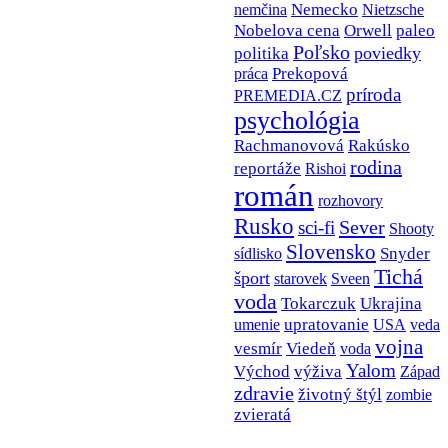
Nemecko
nemčina
Nietzsche
Nobelova cena
Orwell
paleo
Poľsko
poviedky
politika
Prekopová
práca
príroda
PREMEDIA.CZ
psychológia
Rachmanovová
Rakúsko
rodina
reportáže
Rishoi
román
rozhovory
Rusko
Sever
sci-fi
Shooty
Slovensko
Snyder
sídlisko
Tichá
šport
Sveen
starovek
voda
Tokarczuk
Ukrajina
upratovanie
USA
umenie
veda
vojna
vesmír
Viedeň
voda
Yalom
Východ
výživa
Západ
zdravie
životný štýl
zombie
zvieratá