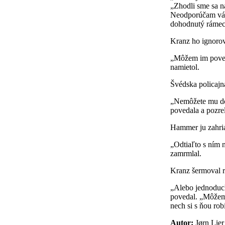
„Zhodli sme sa n
Neodporúčam vám,
dohodnutý rámec
Kranz ho ignorov
„Môžem im poved
namietol.
Švédska policajná
„Nemôžete mu dov
povedala a pozrel
Hammer ju zahri
„Odtiaľto s ním 
zamrmlal.
Kranz šermoval 
„Alebo jednoduc
povedal. „Môžem 
nech si s ňou rob
Autor:
Jørn Lier