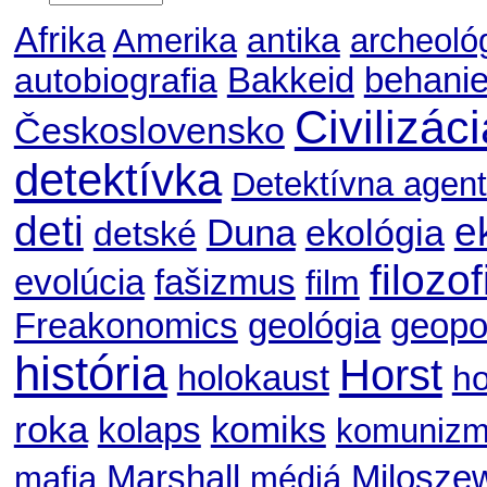
Afrika
antika
Amerika
archeoló
autobiografia
Bakkeid
behani
Civilizác
Československo
detektívka
Detektívna agent
deti
e
Duna
ekológia
detské
filozof
evolúcia
fašizmus
film
geológia
geopol
Freakonomics
história
Horst
holokaust
ho
roka
komiks
kolaps
komuniz
Marshall
Milosze
mafia
médiá