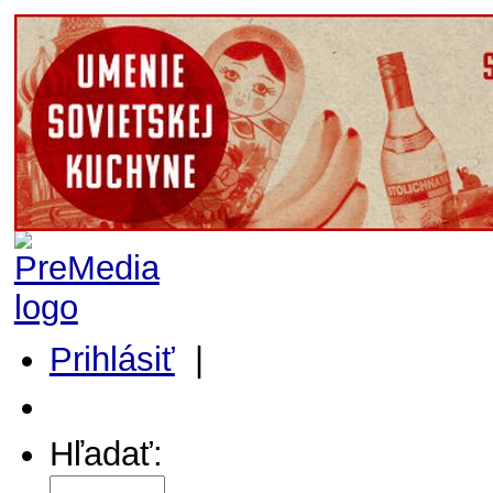
Prihlásiť
|
Môj profil
Hľadať: