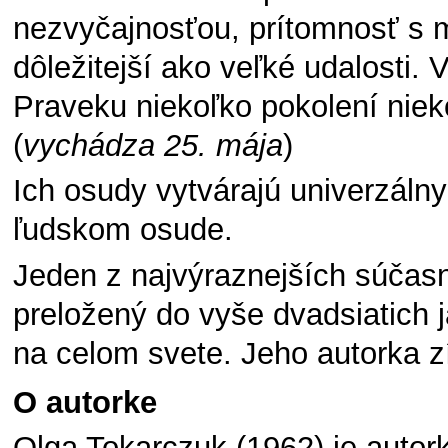
nezvyčajnosťou, prítomnosť s 
dôležitejší ako veľké udalosti. 
Praveku niekoľko pokolení nieko
(
vychádza 25. mája
)
Ich osudy vytvárajú univerzálny
ľudskom osude.
Jeden z najvýraznejších súčas
preložený do vyše dvadsiatich 
na celom svete. Jeho autorka zí
O autorke
Olga Tokarczuk
(1962) je autor