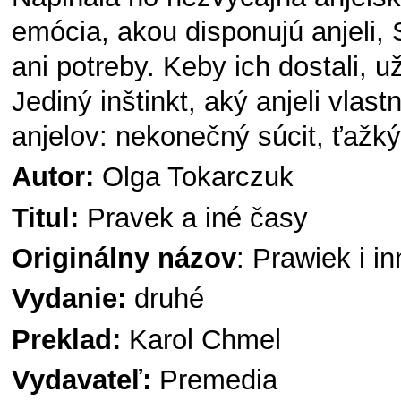
emócia, akou disponujú anjeli, St
ani potreby. Keby ich dostali, u
Jediný inštinkt, aký anjeli vlastni
anjelov: nekonečný súcit, ťaž
Autor:
Olga Tokarczuk
Titul:
Pravek a iné časy
Originálny názov
: Prawiek i i
Vydanie:
druhé
Preklad:
Karol Chmel
Vydavateľ:
Premedia