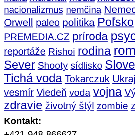
Nemec
nacionalizmus
nemčina
Poľsko
Orwell
politika
paleo
psyc
príroda
PREMEDIA.CZ
ro
rodina
reportáže
Rishoi
Slov
Sever
Shooty
sídlisko
Tichá voda
Ukraj
Tokarczuk
vojna
V
vesmír
Viedeň
voda
zdravie
životný štýl
zombie
Kontakt:
+421-948-866627