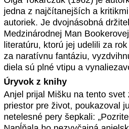
jedna z najčítanejších a kritik
autoriek. Je dvojnásobná držite
Medzinárodnej Man Bookerovej 
literatúru, ktorú jej udelili za 
za naratívnu fantáziu, vyzdvihnu
diela sú plné vtipu a vynaliezav
Ú
ryvok z knihy
Anjel prijal Mišku na tento svet
priestor pre život, poukazoval 
netelesné pery šepkali: „Pozrite
Napĺňala ho nezvyčajná anjelská