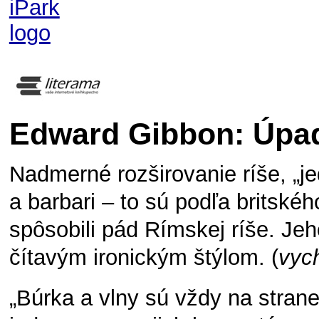
Edward Gibbon: Úpad
Nadmerné rozširovanie ríše, „je
a barbari – to sú podľa britského
spôsobili pád Rímskej ríše. Jeho
čítavým ironickým štýlom. (
vyc
„Búrka a vlny sú vždy na strane