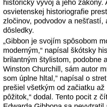
historický vývoj a jeho zákony.
osvietenskej historiografie pre
zločinov, podvodov a nešťastí, 
dôsledky.
„Gibbon je svojím spôsobom mos
moderným,“ napísal škótsky his
brilantným štylistom, podobne 
Winston Churchill, sám autor m
som úplne hltal,” napísal o stre
prešiel všetkým od začiatku až
pôžitok,“ dodal. Tento pocit z čí
Edwarda Gibbona sa nevytratil 