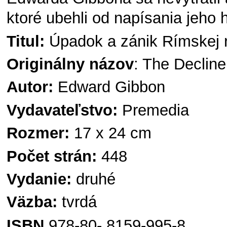
ktoré ubehli od napísania jeho 
Titul:
Úpadok a zánik Rímskej 
Originálny názov
: The Declin
Autor:
Edward Gibbon
Vydavateľstvo:
Premedia
Rozmer:
17 x 24 cm
Počet strán:
448
Vydanie:
druhé
Väzba:
tvrdá
ISBN
978-80- 8159-995-8