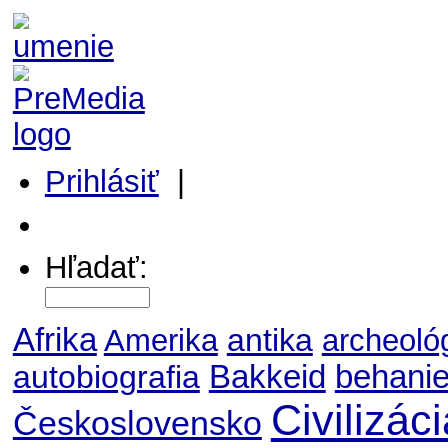
Prihlásiť
|
Môj profil
Hľadať:
Afrika
antika
Amerika
archeoló
autobiografia
Bakkeid
behani
Civilizác
Československo