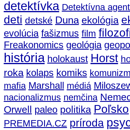
detektívka
Detektívna agent
deti
e
Duna
ekológia
detské
filozof
evolúcia
fašizmus
film
geológia
geopol
Freakonomics
história
Horst
holokaust
ho
roka
komiks
kolaps
komuniz
Marshall
Milosze
mafia
médiá
Nemec
nacionalizmus
nemčina
Poľsko
Orwell
politika
paleo
psyc
príroda
PREMEDIA.CZ