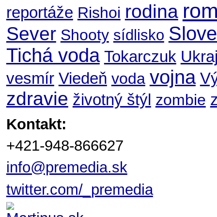
ro
rodina
reportáže
Rishoi
Slov
Sever
Shooty
sídlisko
Tichá voda
Ukraj
Tokarczuk
vojna
V
vesmír
Viedeň
voda
zdravie
životný štýl
zombie
Kontakt:
+421-948-866627
info@premedia.sk
twitter.com/_premedia