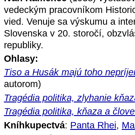
vedeckým pracovníkom Histori
vied. Venuje sa výskumu a interp
Slovenska v 20. storočí, obzvl
republiky.
Ohlasy:
Tiso a Husák majú toho nepríj
autorom)
Tragédia politika, zlyhanie kňa
Tragédia politika, kňaza a člov
Kníhkupectvá
:
Panta Rhei
,
Ma