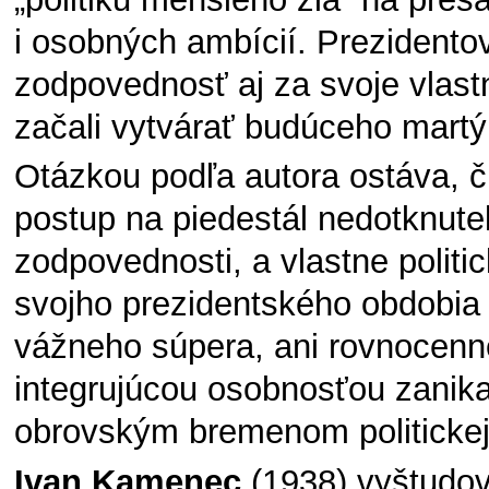
i osobných ambícií. Prezidentov
zodpovednosť aj za svoje vlas
začali vytvárať budúceho martý
Otázkou podľa autora ostáva, či
postup na piedestál nedotknuteľ
zodpovednosti, a vlastne politi
svojho prezidentského obdobia
vážneho súpera, ani rovnocenné
integrujúcou osobnosťou zanika
obrovským bremenom politickej
Ivan Kamenec
(1938) vyštudova