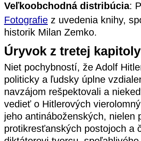
Veľkoobchodná distribúcia
: 
Fotografie
z uvedenia knihy, s
historik Milan Zemko.
Úryvok z tretej kapitoly
Niet pochybností, že Adolf Hitler
politicky a ľudsky úplne vzdia
navzájom rešpektovali a niekedy
vedieť o Hitlerových vierolomný
jeho antináboženských, nielen p
protikresťanských postojoch a 
diktátorovi tvorcu, spoľahlivéh