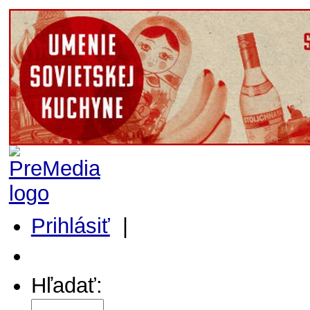
Prihlásiť
|
Môj profil
Hľadať: