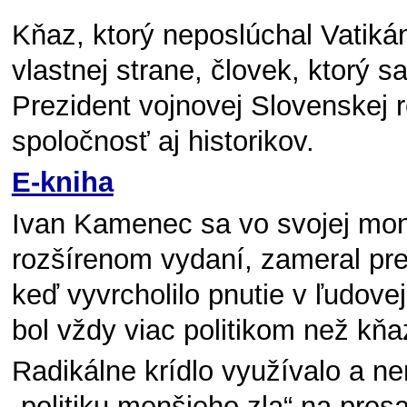
Kňaz, ktorý neposlúchal Vatikán,
vlastnej strane, človek, ktorý s
Prezident vojnovej Slovenskej 
spoločnosť aj historikov.
E-kniha
Ivan Kamenec sa vo svojej mon
rozšírenom vydaní, zameral pr
keď vyvrcholilo pnutie v ľudovej
bol vždy viac politikom než kň
Radikálne krídlo využívalo a ner
„politiku menšieho zla“ na pres