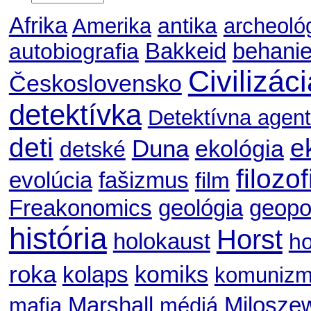
Afrika
antika
Amerika
archeoló
autobiografia
Bakkeid
behani
Civilizác
Československo
detektívka
Detektívna agent
deti
e
Duna
ekológia
detské
filozof
evolúcia
fašizmus
film
geológia
geopol
Freakonomics
história
Horst
holokaust
ho
roka
komiks
kolaps
komuniz
Marshall
Milosze
mafia
médiá