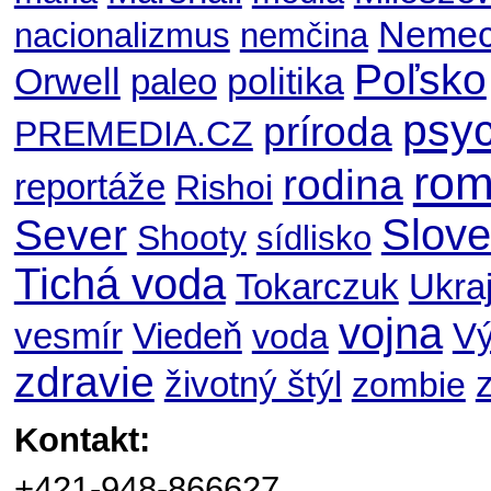
Nemec
nacionalizmus
nemčina
Poľsko
Orwell
politika
paleo
psyc
príroda
PREMEDIA.CZ
ro
rodina
reportáže
Rishoi
Slov
Sever
Shooty
sídlisko
Tichá voda
Ukraj
Tokarczuk
vojna
V
vesmír
Viedeň
voda
zdravie
životný štýl
zombie
Kontakt:
+421-948-866627