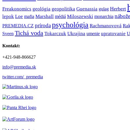
Herbert
Freakonomics
geológia
geopolitika
Guenassia
gulag
nábože
lepok
Loe
Marshall
Miloszewski
monarchia
mafia
médiá
psychológia
príroda
PREMEDIA.CZ
Rachmanovová
Ra
Tichá voda
Sveen
Tokarczuk
Ukrajina
upratovanie
U
umenie
Kontakt:
+421-948-866627
info@premedia.sk
twitter.com/_premedia