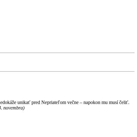
o nedokáže unikať pred Nepriateľom večne – napokon mu musí čeliť.
4. novembra)