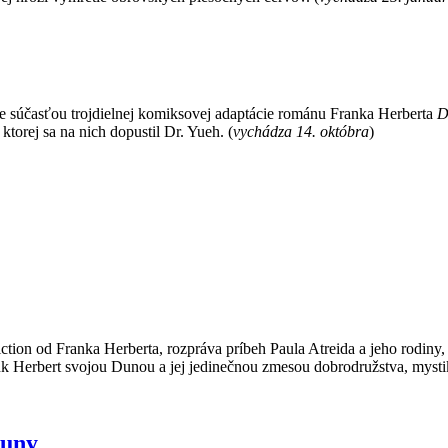
 je súčasťou trojdielnej komiksovej adaptácie románu Franka Herberta
D
ktorej sa na nich dopustil Dr. Yueh. (
vychádza 14. októbra
)
ction od Franka Herberta, rozpráva príbeh Paula Atreida a jeho rodiny, 
 Herbert svojou Dunou a jej jedinečnou zmesou dobrodružstva, mystiky, 
Duny