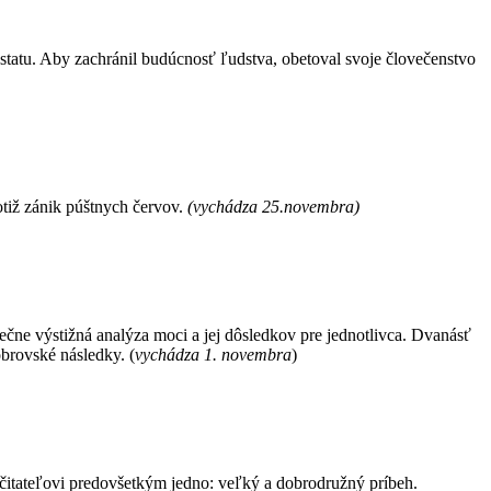
podstatu. Aby zachránil budúcnosť ľudstva, obetoval svoje človečenstvo
otiž zánik púštnych červov.
(vychádza 25.novembra)
inečne výstižná analýza moci a jej dôsledkov pre jednotlivca. Dvanásť
brovské následky. (
vychádza 1. novembra
)
ka čitateľovi predovšetkým jedno: veľký a dobrodružný príbeh.