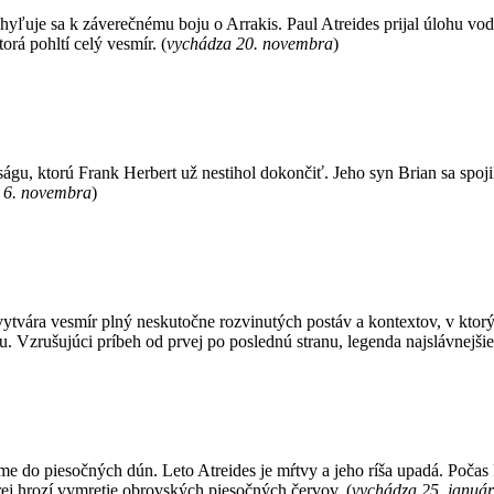
hyľuje sa k záverečnému boju o Arrakis. Paul Atreides prijal úlohu vo
rá pohltí celý vesmír. (
vychádza 20. novembra
)
ságu, ktorú Frank Herbert už nestihol dokončiť. Jeho syn Brian sa spo
 6. novembra
)
vytvára vesmír plný neskutočne rozvinutých postáv a kontextov, v ktor
. Vzrušujúci príbeh od prvej po poslednú stranu, legenda najslávnejšieho
ame do piesočných dún. Leto Atreides je mŕtvy a jeho ríša upadá. Poča
torej hrozí vymretie obrovských piesočných červov. (
vychádza 25. januá