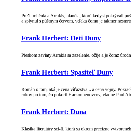
Prešli miléniá a Arrakis, planéta, ktorú kedysi pokrývali pú
a splynul s púštnym červom, vďaka čomu je takmer nesmrte
Frank Herbert: Deti Duny
Pieskom zaviaty Arrakis sa zazelenie, ožije a je čoraz úro
Frank Herbert: Spasiteľ Duny
Román o tom, aká je cena víťazstva... a cena vojny. Pokr
rokov po tom, čo pokoril Harkonnenovcov, vládne Paul At
Frank Herbert: Duna
Klasika literatúry sci-fi, ktorá sa okrem precízne vytvoren