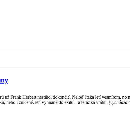
uny
orú už Frank Herbert nestihol dokončiť. Neloď Itaka letí vesmírom, n
u, neboli zničené, len vyhnané do exilu – a teraz sa vrátili.
(vychádza 