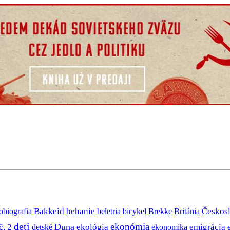
Bakkeid
behanie
Českos
obiografia
beletria
bicykel
Brekke
Británia
deti
ekonómia
Duna
č. 2
ekológia
emigrácia
detské
ekonomika