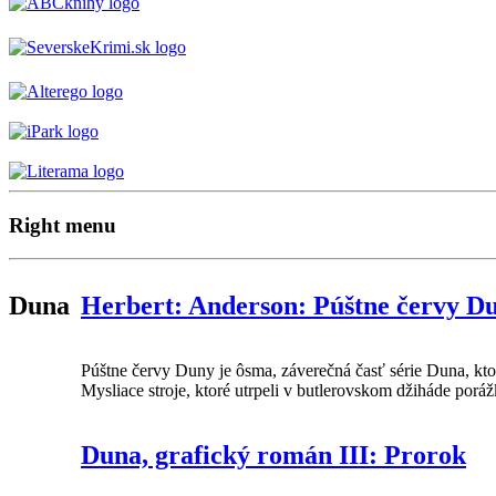
Right menu
Duna
Herbert: Anderson: Púštne červy D
Púštne červy Duny je ôsma, záverečná časť série Duna, kt
Mysliace stroje, ktoré utrpeli v butlerovskom džiháde porážk
Duna, grafický román III: Prorok