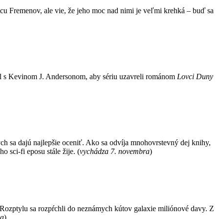
dcu Fremenov, ale vie, že jeho moc nad nimi je veľmi krehká – buď sa
jil s Kevinom J. Andersonom, aby sériu uzavreli románom
Lovci Duny
ých sa dajú najlepšie oceniť. Ako sa odvíja mnohovrstevný dej knihy,
 sci-fi eposu stále žije. (
vychádza 7. novembra
)
s Rozptylu sa rozpŕchli do neznámych kútov galaxie miliónové davy. Z
ra
)