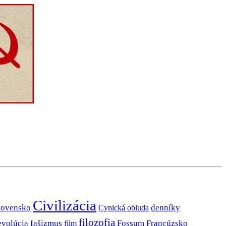
Civilizácia
lovensko
denníky
Cynická obluda
filozofia
evolúcia
fašizmus
Fossum
Francúzsko
film