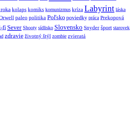
Labyrint
 roka
kolaps
komiks
kríza
komunizmus
láska
Poľsko
poviedky
Orwell
paleo
politika
Prekopová
práca
Slovensko
Sever
i-fi
šport
Snyder
Shooty
sídlisko
starovek
zdravie
životný štýl
zombie
zvieratá
ad