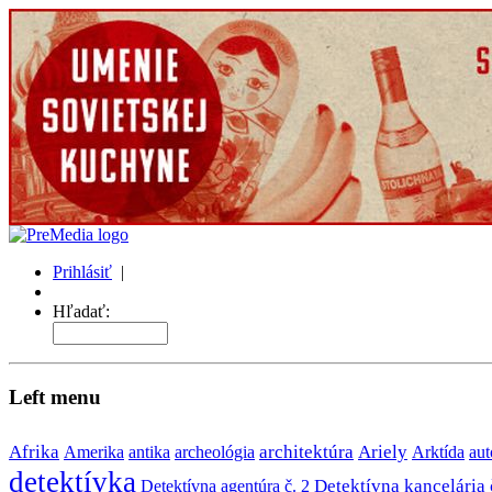
Prihlásiť
|
Môj profil
Hľadať:
Left menu
Afrika
antika
architektúra
Ariely
Amerika
archeológia
Arktída
aut
detektívka
Detektívna kancelária 
Detektívna agentúra č. 2