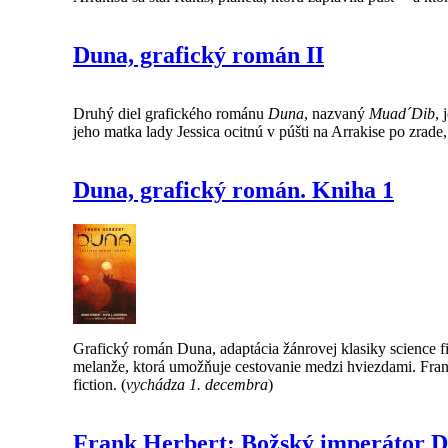
Duna, grafický román II
Druhý diel grafického románu
Duna
, nazvaný
Muad´Dib
,
jeho matka lady Jessica ocitnú v púšti na Arrakise po zrade, 
Duna, grafický román. Kniha 1
Grafický román Duna, adaptácia žánrovej klasiky science fi
melanže, ktorá umožňuje cestovanie medzi hviezdami. Frank
fiction. (
vychádza 1. decembra
)
Frank Herbert: Božský imperátor 