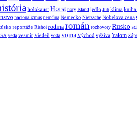
história
Horst
jedlo
kniha
holokaust
klíma
hory
Island
Juh
nstvo
Nobelova cena
Nemecko
nacionalizmus
nemčina
Nietzsche
román
Rusko
rodina
sc
kúsko
reportáže
rozhovory
Rishoi
vojna
Yalom
SA
vesmír
Viedeň
Východ
výživa
veda
voda
Záp