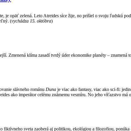
šte, je opäť zelená. Leto Atreides síce žije, no prišiel o svoju ľudskú 
ľný. (
vychádza 15. októbra
)
dnejší. Zmenená klíma zasadí tvrdý úder ekonomike planéty – znamená t
ačovanie slávneho románu
Duna
je viac ako fantasy, viac ako sci-fi: jed
reides ako imperátor celému známemu vesmíru. No jeho víťazstvo má o
ého fiktívneho sveta zaoberá aj politikou, ekológiou a filozofiou, ponú