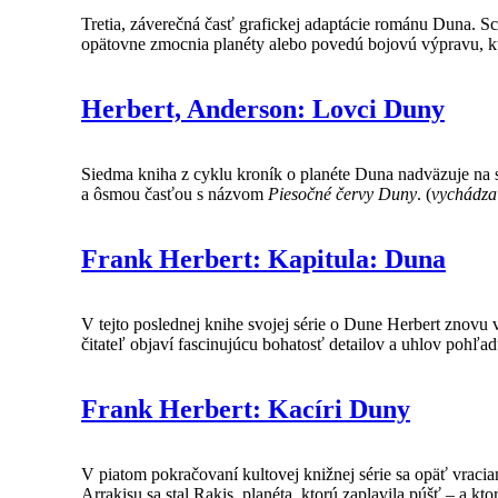
Tretia, záverečná časť grafickej adaptácie románu Duna. Sc
opätovne zmocnia planéty alebo povedú bojovú výpravu, kto
Herbert, Anderson: Lovci Duny
Siedma kniha z cyklu kroník o planéte Duna nadväzuje na 
a ôsmou časťou s názvom
Piesočné červy Duny
. (
vychádza
Frank Herbert: Kapitula: Duna
V tejto poslednej knihe svojej série o Dune Herbert znovu 
čitateľ objaví fascinujúcu bohatosť detailov a uhlov pohľadu
Frank Herbert: Kacíri Duny
V piatom pokračovaní kultovej knižnej série sa opäť vraci
Arrakisu sa stal Rakis, planéta, ktorú zaplavila púšť – a k