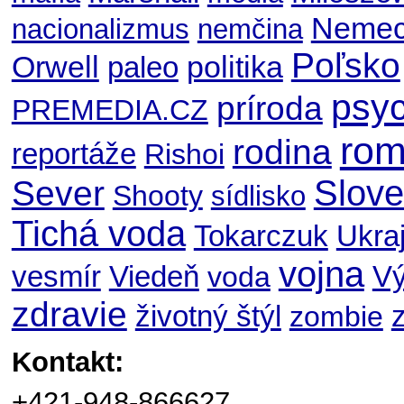
Nemec
nacionalizmus
nemčina
Poľsko
Orwell
politika
paleo
psyc
príroda
PREMEDIA.CZ
ro
rodina
reportáže
Rishoi
Slov
Sever
Shooty
sídlisko
Tichá voda
Ukraj
Tokarczuk
vojna
V
vesmír
Viedeň
voda
zdravie
životný štýl
zombie
Kontakt:
+421-948-866627