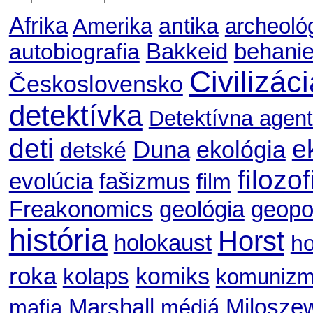
Afrika
antika
Amerika
archeoló
autobiografia
Bakkeid
behani
Civilizác
Československo
detektívka
Detektívna agent
deti
e
Duna
ekológia
detské
filozof
evolúcia
fašizmus
film
geológia
geopol
Freakonomics
história
Horst
holokaust
ho
roka
komiks
kolaps
komuniz
Marshall
Milosze
mafia
médiá