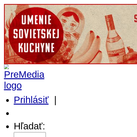
Prihlásiť
|
Môj profil
Hľadať: