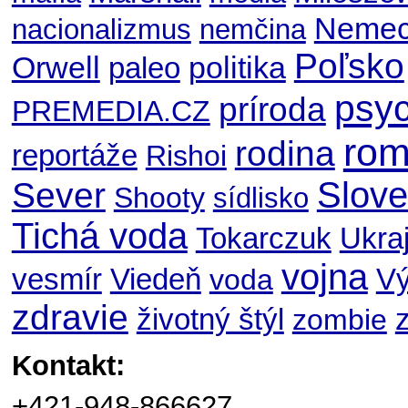
Nemec
nacionalizmus
nemčina
Poľsko
Orwell
politika
paleo
psyc
príroda
PREMEDIA.CZ
ro
rodina
reportáže
Rishoi
Slov
Sever
Shooty
sídlisko
Tichá voda
Ukraj
Tokarczuk
vojna
V
vesmír
Viedeň
voda
zdravie
životný štýl
zombie
Kontakt:
+421-948-866627