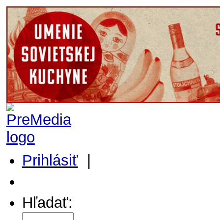
Prihlásiť
|
Môj profil
Hľadať: