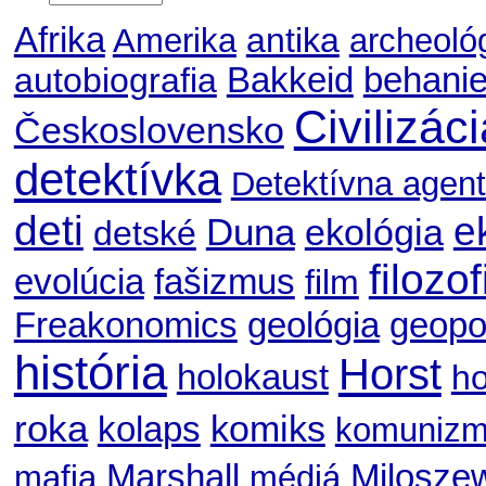
Afrika
antika
Amerika
archeoló
autobiografia
Bakkeid
behani
Civilizác
Československo
detektívka
Detektívna agent
deti
e
Duna
ekológia
detské
filozof
evolúcia
fašizmus
film
geológia
geopol
Freakonomics
história
Horst
holokaust
ho
roka
komiks
kolaps
komuniz
Marshall
Milosze
mafia
médiá