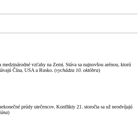
 a medzinárodné vzťahy na Zemi. Stáva sa najnovšou arénou, ktorú
dávajú Čína, USA a Rusko. (
vychádza 10. októbra
)
nekonečné prúdy utečencov. Konflikty 21. storočia sa už neodvíjajú
júna
)