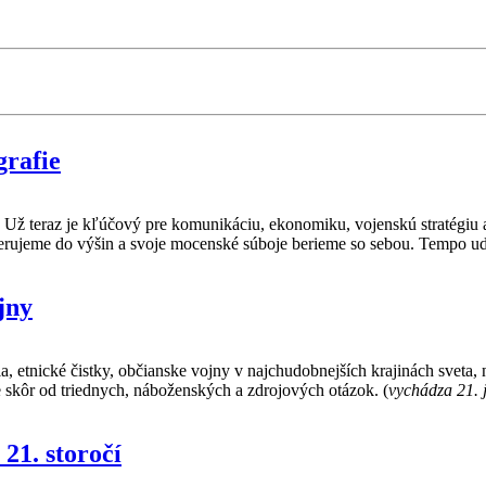
rafie
. Už teraz je kľúčový pre komunikáciu, ekonomiku, vojenskú stratégiu
erujeme do výšin a svoje mocenské súboje berieme so sebou. Tempo u
jny
, etnické čistky, občianske vojny v najchudobnejších krajinách sveta, 
 skôr od triednych, náboženských a zdrojových otázok. (
vychádza 21. 
21. storočí