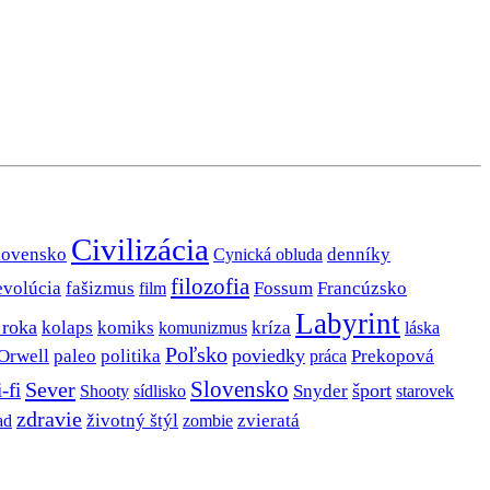
Civilizácia
lovensko
denníky
Cynická obluda
filozofia
evolúcia
fašizmus
Fossum
Francúzsko
film
Labyrint
 roka
kolaps
komiks
kríza
komunizmus
láska
Poľsko
poviedky
Orwell
paleo
politika
Prekopová
práca
Slovensko
Sever
i-fi
šport
Snyder
Shooty
sídlisko
starovek
zdravie
životný štýl
zombie
zvieratá
ad