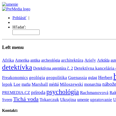
Prihlásiť
|
Môj profil
Hľadať:
Left menu
Afrika
antika
architektúra
Ariely
Amerika
archeológia
Arktída
aut
detektívka
Detektívna kancelária 
Detektívna agentúra č. 2
Herbert
Freakonomics
geológia
geopolitika
Guenassia
gulag
nábože
lepok
Loe
Marshall
Miloszewski
monarchia
mafia
médiá
psychológia
príroda
PREMEDIA.CZ
Rachmanovová
Ra
Tichá voda
Sveen
Tokarczuk
Ukrajina
upratovanie
U
umenie
Kontakt: