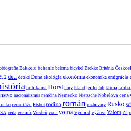
Bakkeid
behanie
Českos
obiografia
beletria
bicykel
Brekke
Británia
deti
ekonómia
Duna
č. 2
ekológia
emigrácia
detské
ekonomika
história
Horst
jedlo
kniha
holokaust
klíma
hory
Island
Juh
nstvo
Nobelova cena
Nemecko
nacionalizmus
nemčina
Nietzsche
román
Rusko
rodina
sc
kúsko
reportáže
rozhovory
Rishoi
vojna
Yalom
SA
vesmír
Viedeň
Východ
výživa
veda
voda
Záp