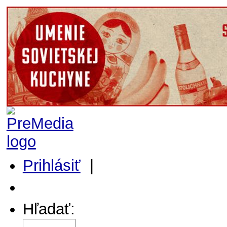
Prihlásiť
|
Môj profil
Hľadať: