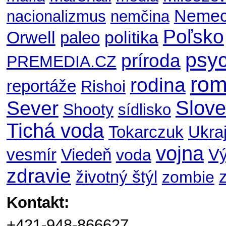
Nemec
nacionalizmus
nemčina
Poľsko
Orwell
politika
paleo
psyc
príroda
PREMEDIA.CZ
ro
rodina
reportáže
Rishoi
Slov
Sever
Shooty
sídlisko
Tichá voda
Ukraj
Tokarczuk
vojna
V
vesmír
Viedeň
voda
zdravie
životný štýl
zombie
Kontakt:
+421-948-866627