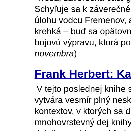
Schyľuje sa k záverečném
úlohu vodcu Fremenov, a
krehká – buď sa opätov
bojovú výpravu, ktorá poh
novembra
)
Frank Herbert: Ka
V tejto poslednej knihe
vytvára vesmír plný nes
kontextov, v ktorých sa d
mnohovrstevný dej knihy,