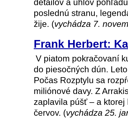
detailov a uhlov pohľadu
poslednú stranu, legenda
žije. (
vychádza 7. nove
Frank Herbert: Ka
V piatom pokračovaní ku
do piesočných dún. Leto 
Počas Rozptylu sa rozpŕ
miliónové davy. Z Arrakis
zaplavila púšť – a ktore
červov. (
vychádza 25. ja