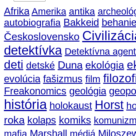
Afrika
antika
Amerika
archeoló
autobiografia
Bakkeid
behani
Civilizác
Československo
detektívka
Detektívna agent
deti
e
Duna
ekológia
detské
filozof
evolúcia
fašizmus
film
geológia
geopol
Freakonomics
história
Horst
holokaust
ho
roka
komiks
kolaps
komuniz
Marshall
Milosze
mafia
médiá