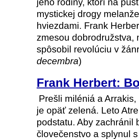
jeho rodiny, ktorí na púš
mystickej drogy melanže
hviezdami. Frank Herber
zmesou dobrodružstva, my
spôsobil revolúciu v žánri
decembra
)
Frank Herbert: B
Prešli miléniá a Arrakis,
je opäť zelená. Leto Atre
podstatu. Aby zachránil 
človečenstvo a splynul 