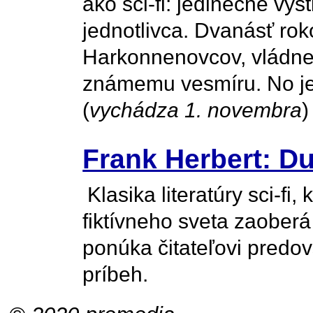
ako sci-fi: jedinečne výs
jednotlivca. Dvanásť rok
Harkonnenovcov, vládne 
známemu vesmíru. No je
(
vychádza 1. novembra
)
Frank Herbert: D
Klasika literatúry sci-f
fiktívneho sveta zaoberá 
ponúka čitateľovi predo
príbeh.