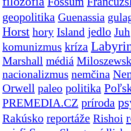
filozofia
Fossum
Francúzs
geopolitika
Guenassia
gula
Horst
hory
Island
jedlo
Juh
Labyri
komunizmus
kríza
Marshall
médiá
Miloszewsk
nacionalizmus
nemčina
Ne
Poľs
Orwell
paleo
politika
ps
príroda
PREMEDIA.CZ
Rakúsko
reportáže
Rishoi