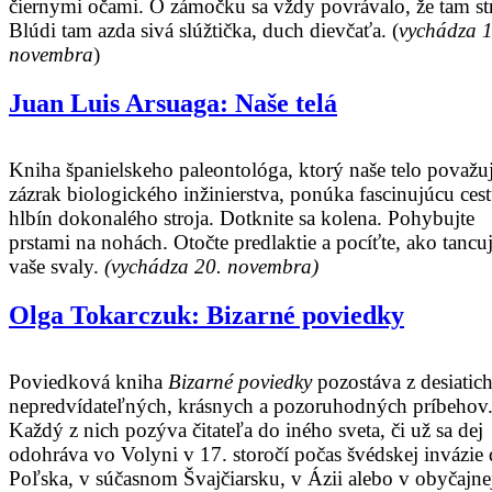
čiernymi očami. O zámočku sa vždy povrávalo, že tam str
Blúdi tam azda sivá slúžtička, duch dievčaťa. (
vychádza 1
novembra
)
Juan Luis Arsuaga: Naše telá
Kniha španielskeho paleontológa, ktorý naše telo považuj
zázrak biologického inžinierstva, ponúka fascinujúcu ces
hlbín dokonalého stroja.
Dotknite sa kolena. Pohybujte
prstami na nohách. Otočte predlaktie a pocíťte, ako tancu
vaše svaly.
(vychádza 20. novembra)
Olga Tokarczuk: Bizarné poviedky
Poviedková kniha
Bizarné poviedky
pozostáva z desiatic
nepredvídateľných, krásnych a pozoruhodných príbehov
Každý z nich pozýva čitateľa do iného sveta, či už sa dej
odohráva vo Volyni v 17. storočí počas švédskej invázie
Poľska, v súčasnom Švajčiarsku, v Ázii alebo v obyčajne