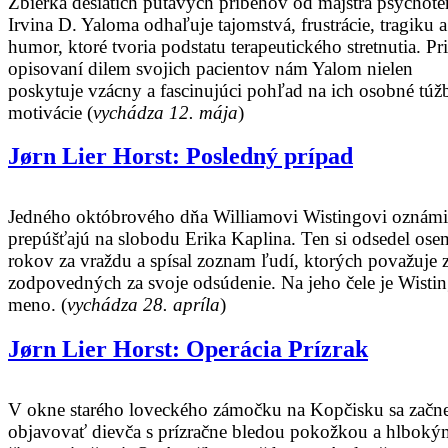
Zbierka desiatich pútavých príbehov od majstra psychote
Irvina D. Yaloma odhaľuje tajomstvá, frustrácie, tragiku a
humor, ktoré tvoria podstatu terapeutického stretnutia. Pri
opisovaní dilem svojich pacientov nám Yalom nielen
poskytuje vzácny a fascinujúci pohľad na ich osobné túž
motivácie (
vychádza 12. mája
)
Jørn Lier Horst: Posledný prípad
Jedného októbrového dňa Williamovi Wistingovi oznámi
prepúšťajú na slobodu Erika Kaplina. Ten si odsedel ose
rokov za vraždu a spísal zoznam ľudí, ktorých považuje 
zodpovedných za svoje odsúdenie. Na jeho čele je Wisti
meno. (
vychádza 28. apríla
)
Jørn Lier Horst: Operácia Prízrak
V okne starého loveckého zámočku na Kopčisku sa začn
objavovať dievča s prízračne bledou pokožkou a hlboký