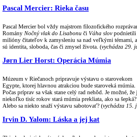
Pascal Mercier: Rieka času
Pascal Mercier bol vždy majstrom filozofického rozpráva
Romány
Nočný vlak do Lisabonu
či
Váha slov
podnietili
milióny čitateľov k zamysleniu sa nad veľkými témami, 
sú identita, sloboda, čas či zmysel života. (
vychádza 29. j
Jørn Lier Horst: Operácia Múmia
Múzeum v Riečanoch pripravuje výstavu o starovekom
Egypte, ktorej hlavnou atrakciou bude staroveká múmia.
Počas príprav sa však stane celý rad nehôd. Je možné, že 
niekoľko tisíc rokov stará múmia prekliata, ako sa šepká?
Alebo sa niekto snaží výstavu sabotovať? (
vychádza 15. 
Irvin D. Yalom: Láska a jej kat