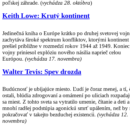
poľskej záhrade. (
vychádza 28. októbra
)
Keith Lowe: Krutý kontinent
Jedinečná kniha o Európe krátko po druhej svetovej vojn
zachytáva široké spektrum konfliktov, ktorými kontinent
prešiel približne v rozmedzí rokov 1944 až 1949. Koniec
vojny priniesol explóziu nového násilia naprieč celou
Európou.
(vychádza 17. novembra)
Walter Tevis: Spev drozda
Budúcnosť je ubíjajúce miesto. Ľudí je čoraz menej, a tí, 
ostali, blúdia zdrogovaní a omámení po uliciach rozpadaj
sa miest. Z tohto sveta sa vytratilo umenie, čítanie a deti a
mnohí radšej podstúpia agonickú smrť upálením, než by 
pokračovať v takejto bezduchej existencii.
(vychádza 12.
novembra)