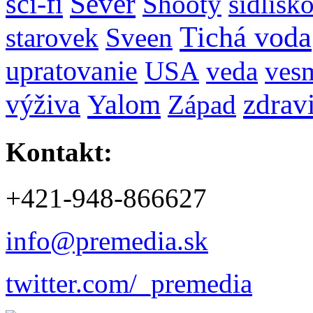
Sever
sci-fi
Shooty
sídlisk
Tichá voda
starovek
Sveen
upratovanie
USA
veda
ves
zdrav
Yalom
výživa
Západ
Kontakt:
+421-948-866627
info@premedia.sk
twitter.com/_premedia