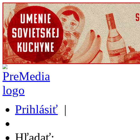
Prihlásiť
|
Môj profil
Hľadať: