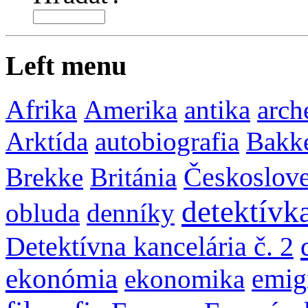
Left menu
Afrika
Amerika
antika
arch
Arktída
autobiografia
Bakk
Brekke
Británia
Českoslov
detektívk
obluda
denníky
Detektívna kancelária č. 2
ekonómia
ekonomika
emig