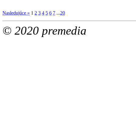
Nasledujúce »
1
2
3
4
5
6
7
...
20
© 2020 premedia